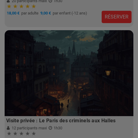
20 participants maxi
1h30
18,00 €
par adulte
9,00 €
par enfant (-12 ans)
RÉSERVER
Visite privée : Le Paris des criminels aux Halles
12 participants maxi
1h30