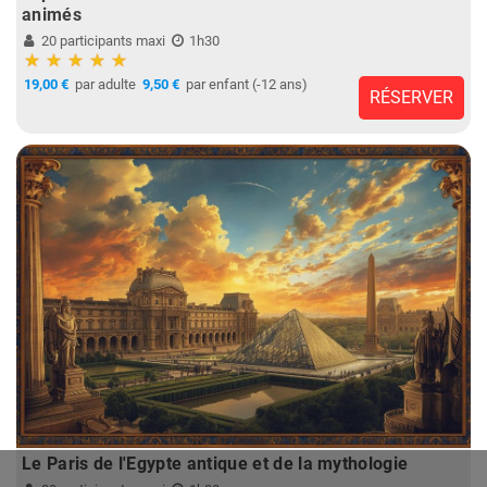
animés
20 participants maxi
1h30
19,00 €
par adulte
9,50 €
par enfant (-12 ans)
RÉSERVER
Le Paris de l'Egypte antique et de la mythologie