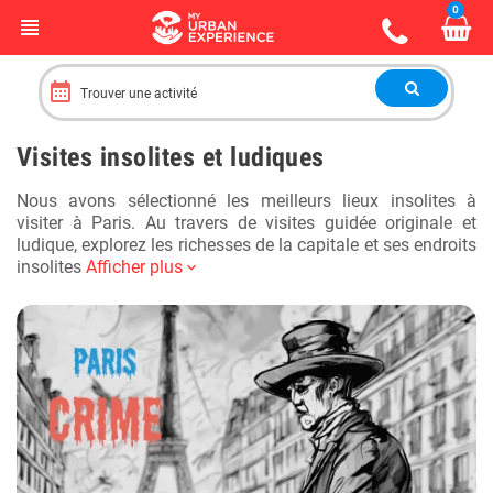
0
view_headline
Trouver une activité
Visites insolites et ludiques
Nous avons sélectionné les meilleurs lieux insolites à
visiter à Paris. Au travers de visites guidée originale et
ludique, explorez les richesses de la capitale et ses endroits
insolites
Afficher plus
expand_more