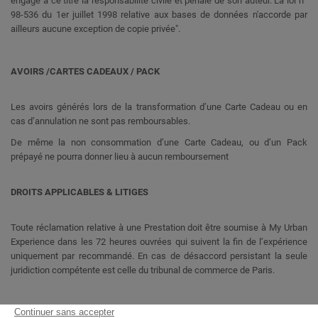
engage à ce titre la responsabilité civile et pénale de son auteur. La loi n°
98-536 du 1er juillet 1998 relative aux bases de données n'accorde par
ailleurs aucune exception de copie privée".
AVOIRS /CARTES CADEAUX / PACK
Les avoirs générés lors de la transformation d’une Carte Cadeau ou en
cas d’annulation ne sont pas remboursables.
De même la non consommation d’une Carte Cadeau, ou d’un Pack
prépayé ne pourra donner lieu à aucun remboursement
DROITS APPLICABLES & LITIGES
Toute réclamation relative à une Prestation doit être soumise à My Urban
Experience dans les 72 heures ouvrées qui suivent la fin de l’expérience
uniquement par recommandé. En cas de désaccord persistant la seule
juridiction compétente est celle du tribunal de commerce de Paris.