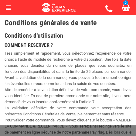
0
view_headline
Conditions générales de vente
Conditions d'utilisation
COMMENT RESERVER ?
Très simplement et rapidement, vous sélectionnez l'expérience de votre
choix à l’aide du module de recherche à votre disposition. Une fois la date
choisie, vous décidez du nombre de places que vous souhaitez en
fonction des disponibilités et dans la limite de 25 places par commande.
Avant la validation de la commande, vous pouvez à tout moment corriger
les éventuelles erreurs commises dans la saisie de vos données.
Afin de procéder à la validation définitive de votre commande, vous devez
vous identifier. En cas de première commande sur notre site, il vous sera
demandé de vous inscrire conformément à l’article 7.
La validation définitive de votre commande vaut acceptation des
présentes Conditions Générales de Vente, pleinement et sans réserve.
Pour valider votre commande, vous devez cliquer sur le bouton « VALIDER
LA COMMANDE & REGLER PAR CB ». Vous serez ainsi redirigé vers le site
de paiement en ligne sécurisé de notre partenaire PayPlug. Dès lors que le