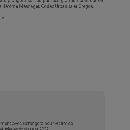
 vous plongera sur les pas des grands noms qui ont
rnes Jérôme Mesnager, Codex Urbanus et Gregos.
le.
ent avec Bérengère pour visiter ce
gé très enrichissant ????