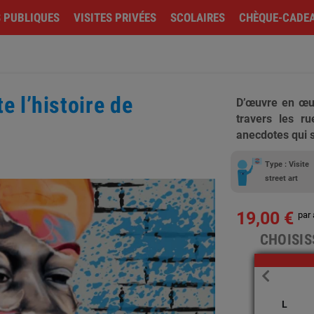
S PUBLIQUES
VISITES PRIVÉES
SCOLAIRES
CHÈQUE-CADE
e l’histoire de
D’œuvre en œuv
travers les r
anecdotes qui s
Type : Visite
street art
19,00 €
par 
CHOISIS
L