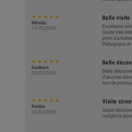
Belle visit
Mirella
Excellente vis
14/05/2026
Guide très int
plein d’artistes
Pédagogue et d
Belle décou
Godbert
Belle découve
03/03/2026
d'œuvres dans 
lors de procha
Visite stre
Peltier
Super découver
23/02/2026
malgré la plui