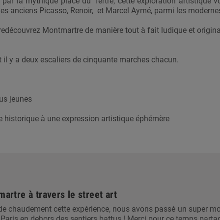
ar la mythique place du Tertre, cette exploration artistique
ez les anciens Picasso, Renoir, et Marcel Aymé, parmi les mode
 redécouvrez Montmartre de manière tout à fait ludique et origina
et il y a deux escaliers de cinquante marches chacun.
lus jeunes
e historique à une expression artistique éphémère
artre à travers le street art
 chaudement cette expérience, nous avons passé un super mom
 Paris en dehors des sentiers battus ! Merci pour ce temps parta