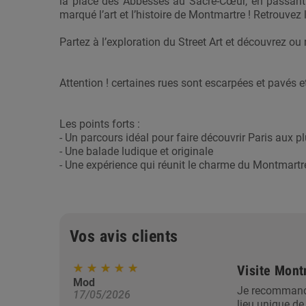
la place des Abbesses au Sacré-Cœur, en passant p
marqué l’art et l’histoire de Montmartre ! Retrouv
Partez à l’exploration du Street Art et découvrez ou
Attention ! certaines rues sont escarpées et pavés 
Les points forts :
- Un parcours idéal pour faire découvrir Paris aux p
- Une balade ludique et originale
- Une expérience qui réunit le charme du Montmartr
Vos avis clients
Visite Montm
Mod
Je recommande
17/05/2026
lieu unique de