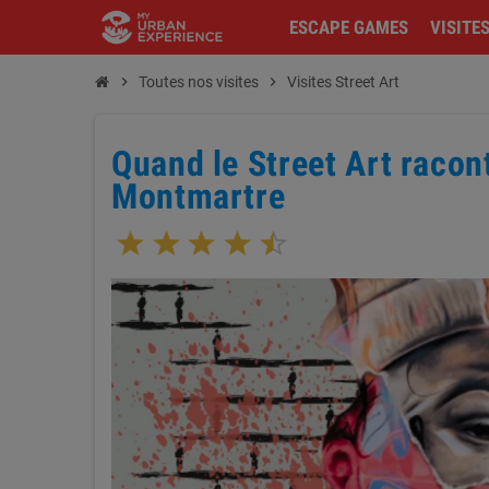
ESCAPE GAMES
VISITE
chevron_right
Toutes nos visites
chevron_right
Visites Street Art
Quand le Street Art racont
Montmartre