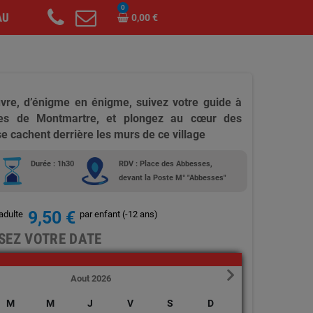
0
AU
0,00 €
re, d’énigme en énigme, suivez votre guide à
ues de Montmartre, et plongez au cœur des
e cachent derrière les murs de ce village
Durée : 1h30
RDV : Place des Abbesses,
devant la Poste M° "Abbesses"
9,50 €
adulte
par enfant (-12 ans)
SEZ VOTRE DATE
Aout 2026
M
M
J
V
S
D