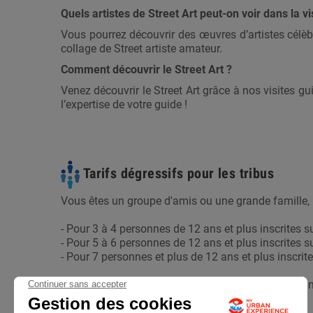
Quels artistes de Street Art peut-on voir dans la vis
Vous pourrez découvrir des œuvres d’artistes cél
collage de Street artiste amateur.
Comment découvrir le Street Art ?
Venez découvrir le Street Art grâce à nos visites gui
l’expertise de votre guide !
Tarifs dégressifs pour les tribus
Vous êtes un groupe d'amis ou une grande famille, b
- Pour 3 à 4 personnes de 12 ans et plus inscrites s
- Pour 5 à 6 personnes de 12 ans et plus inscrites s
- Pour 7 personnes et plus de 12 ans et plus inscrit
La remise est appliquée directement dans votre pan