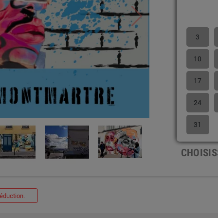
3
10
17
24
31
CHOISIS
réduction.