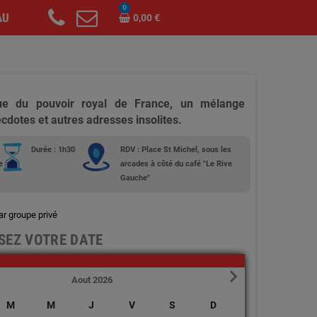
0
AU
0,00 €
que du pouvoir royal de France, un mélange
ecdotes et autres adresses insolites.
Durée : 1h30
RDV : Place St Michel, sous les
e
arcades à côté du café "Le Rive
Gauche"
ar groupe privé
SEZ VOTRE DATE
Aout 2026
M
M
J
V
S
D