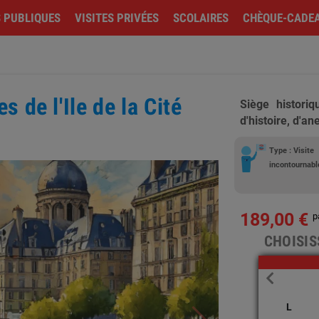
S PUBLIQUES
VISITES PRIVÉES
SCOLAIRES
CHÈQUE-CADE
s de l'Ile de la Cité
Siège histori
d'histoire, d'an
Type : Visite
incontournabl
189,00 €
p
CHOISIS
L