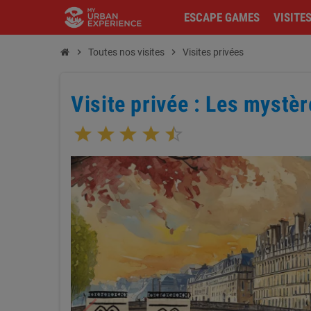
ESCAPE GAMES
VISITE
chevron_right
Toutes nos visites
chevron_right
Visites privées
Visite privée : Les mystère