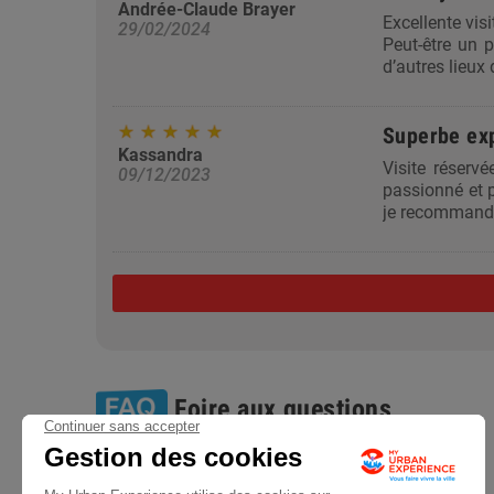
Andrée-Claude Brayer
Excellente visi
29/02/2024
Peut-être un p
d’autres lieux 
Superbe ex
Kassandra
Visite réserv
09/12/2023
passionné et p
je recommande
Foire aux questions