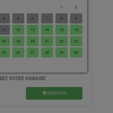
1
2
4
5
6
7
8
9
11
12
13
14
15
16
18
19
20
21
22
23
25
26
27
28
29
30
SEZ VOTRE HORAIRE
RÉSERVER
shopping_cart