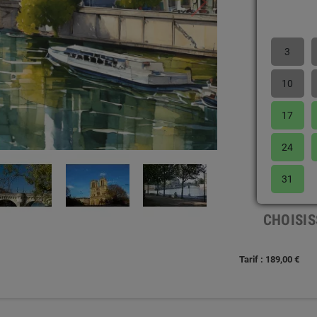
3
10
17
24
31
CHOISIS
Tarif : 189,00 €