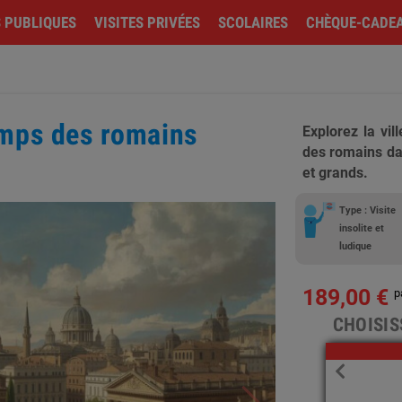
S PUBLIQUES
VISITES PRIVÉES
SCOLAIRES
CHÈQUE-CADE
temps des romains
Explorez la vi
des romains da
et grands.
Type : Visite
insolite et
ludique
189,00 €
p
CHOISIS