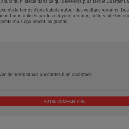
er
 cours du I
siècle dans ce qui deviendra plus tard le Quartier La
es secrets le temps d'une balade autour des vestiges romains. D
ens bains utilisés par les citoyens romains, cette visite histo
 petits mais également les grands.
avec de nombreuses anecdotes bien racontees
VOTRE COMMENTAIRE