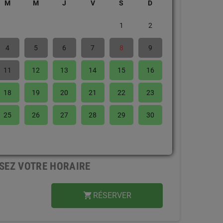
M
M
J
V
S
D
1
2
4
5
6
7
8
9
11
12
13
14
15
16
18
19
20
21
22
23
25
26
27
28
29
30
SEZ VOTRE HORAIRE
RÉSERVER
shopping_cart