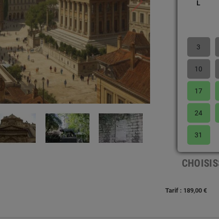
L
3
10
17
24
31
CHOISIS
Tarif : 189,00 €