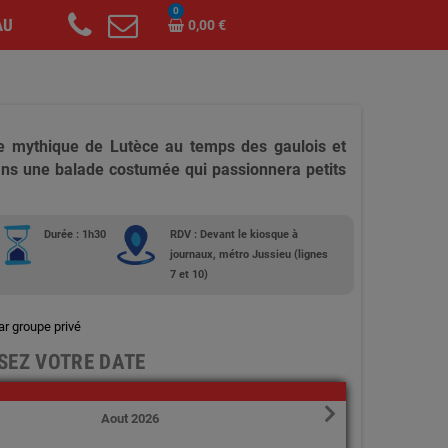
0
AU
0,00 €
lle mythique de Lutèce au temps des gaulois et
ns une balade costumée qui passionnera petits
Durée : 1h30
RDV : Devant le kiosque à
journaux, métro Jussieu (lignes
7 et 10)
ar groupe privé
SEZ VOTRE DATE
Aout 2026