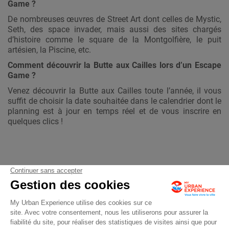
Game ?
De nombreuses œuvres de Street Art dont celles de Mystic,
Seth, des space invader, mais aussi des sites chargés
d’histoire comme le square de la Montgolfière, le puit
artésien, la Piscine, etc.
Comment découvrir la Butte aux Cailles lors d’un Escape
Game ?
Venez découvrir la Butte aux Cailles toute l’année, il vous
suffit de choisir la date souhaitée dans le calendrier dont le
planning est à jour en temps réel et de vous inscrire en
quelques clics !