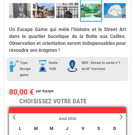
Un Escape Game qui mêle l’histoire et le Street Art
dans le quartier bucolique de la Butte aux Cailles.
Observation et orientation seront indispensables pour
résoudre ses énigmes !
Type :
Durée :
RDV : Devant la sortie n°1
Escape
1h30
du M° Corvisart
game
80,00 €
par équipe
CHOISISSEZ VOTRE DATE
Aout 2026
L
M
M
J
V
S
D