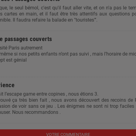
ue, le seul bémol, c'est qu'il faut aller vite, et on n'a pas le 
s cartes en main, et il faut être très attentifs aux questions p
ible. Il faudra refaire la balade en "touristes"'.
e passages couverts
sité Paris autrement
ême si nos petits enfants n’ont pas suivi , mais l’horaire de midi 
pt est génial
rience
t l’escape game entre copines , nous étions 3.
ouvé ça très bien fait , nous avons découvert des recoins de 
asion de voir sans ce jeu . Les énigmes ne sont ni trop faciles , n
muser. Nous recommandons .
VOTRE COMMENTAIRE