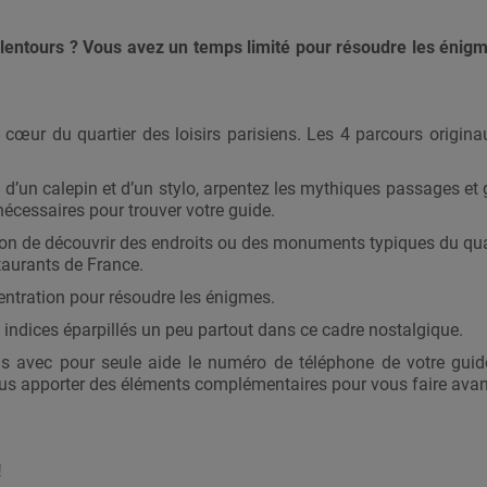
lentours ? Vous avez un temps limité pour résoudre les énigme
œur du quartier des loisirs parisiens. Les 4 parcours origin
k, d’un calepin et d’un stylo, arpentez les mythiques passages e
 nécessaires pour trouver votre guide.
asion de découvrir des endroits ou des monuments typiques du qu
taurants de France.
centration pour résoudre les énigmes.
es indices éparpillés un peu partout dans ce cadre nostalgique.
s avec pour seule aide le numéro de téléphone de votre guid
e vous apporter des éléments complémentaires pour vous faire av
!