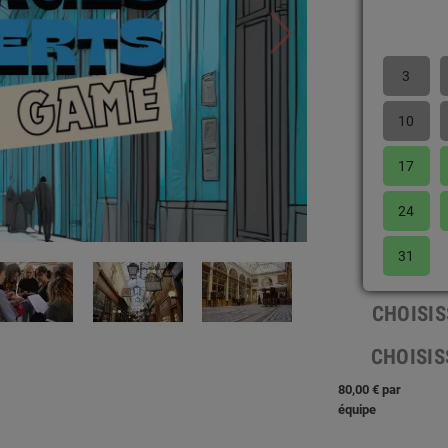
3
10
17
24
31
CHOISIS
CHOISIS
80,00 € par
équipe