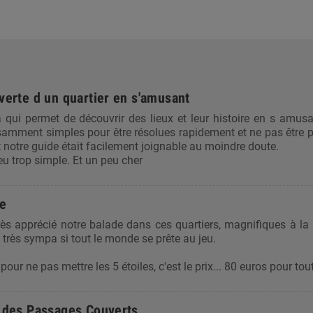
verte d un quartier en s'amusant
ui permet de découvrir des lieux et leur histoire en s amusant
amment simples pour être résolues rapidement et ne pas être pr
t notre guide était facilement joignable au moindre doute.
eu trop simple. Et un peu cher
de
ès apprécié notre balade dans ces quartiers, magnifiques à la 
 très sympa si tout le monde se prête au jeu.
our ne pas mettre les 5 étoiles, c'est le prix... 80 euros pour tou
 des Passages Couverts