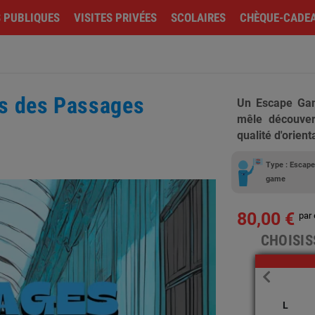
S PUBLIQUES
VISITES PRIVÉES
SCOLAIRES
CHÈQUE-CADE
ts des Passages
Un Escape Gam
mêle découvert
qualité d'orient
Type : Escap
game
80,00 €
par
CHOISIS
L