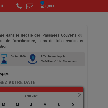
0
AU
0,00 €
e dans le dédale des Passages Couverts qui
e de l'architecture, sens de l'observation et
ation
e
Durée : 1h30
RDV : Devant le pub
"O'Sullivans" 1 bd Montmartre
 équipe
SEZ VOTRE DATE
Aout 2026
M
M
J
V
S
D