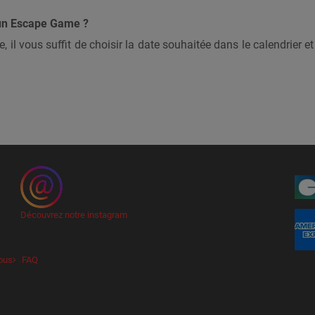
’un Escape Game ?
 il vous suffit de choisir la date souhaitée dans le calendrier et
Découvrez notre instagram
ous
FAQ