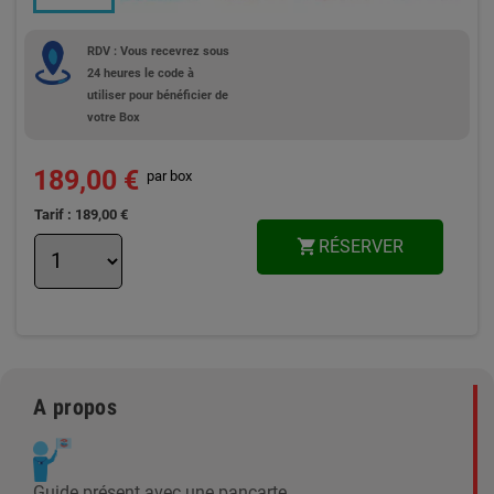
RDV : Vous recevrez sous
24 heures le code à
utiliser pour bénéficier de
votre Box
189,00 €
par box
Tarif : 189,00 €
RÉSERVER
shopping_cart
A propos
Guide présent avec une pancarte